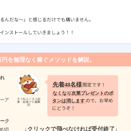
るんだな〜」と感じるだけでも構いません。
インストールしていきましょう！！
万円を無理なく稼ぐメソッド
を解説。
れ
限定です！
先着48名様
なくなり次第プレゼントのボ
ューア
きつねメンタル起
ので、お早め
タンは消します
業・副業ナビ編集
部
にどうぞ！
ワーク
め切
↓クリックで飛べなければ受付終了↓