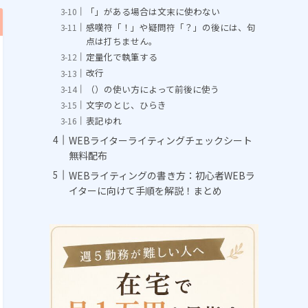
「」がある場合は文末に使わない
感嘆符「！」や疑問符「？」の後には、句
点は打ちません。
定量化で執筆する
改行
（）の使い方によって前後に使う
文字のとじ、ひらき
表記ゆれ
WEBライターライティングチェックシート
無料配布
WEBライティングの書き方：初心者WEBラ
イターに向けて手順を解説！まとめ