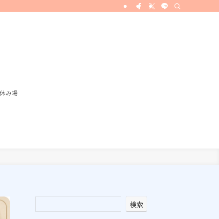
の休み場
検索