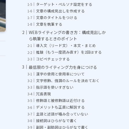
ターゲット・ペルソナ設定をする
文章の構成見出しを作成する
文章のタイトルをつける
文章を執筆する
WEBライティングの書き方：構成見出しか
ら執筆するときのポイント
導入文（リード文）・本文・まとめ
推敲（もう一度読み直す）を2回はする
コピペチェックする
最低限のライティング力を身につける
漢字の使用と使用率について
文字修飾、強調のルールを決めておく
指示語を使いすぎない
冗長表現
修飾語と被修飾語は近付ける
デメリットも正直に解説する
主語と述語が噛み合っていない
接続詞はひらがなで書く
副詞・副助詞はひらがなで書く