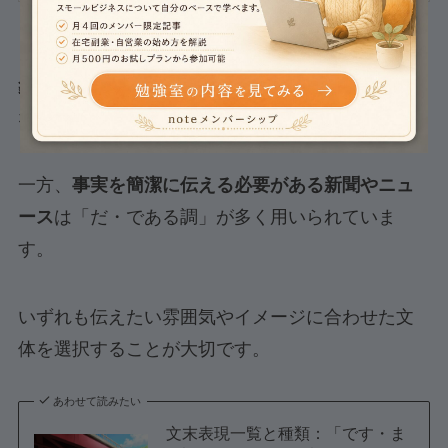
「です・ます調」は
相手に親しみややわらかい印
象をあたえる
ため、ブログや企業のホームページ
などで幅広く使用されています。
一方、
事実を簡潔に伝える必要がある新聞やニュ
ース
は「だ・である調」が多く用いられていま
す。
いずれも伝えたい雰囲気やイメージに合わせた文
体を選択することが大切です。
あわせて読みたい
文末表現一覧と種類：「です・ま