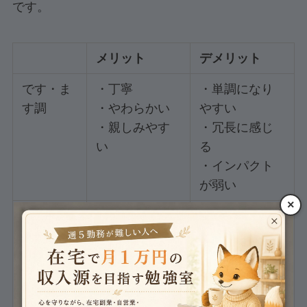
です。
メリット
デメリット
です・ま
・丁寧
・単調になり
す調
・やわらかい
やすい
・親しみやす
・冗長に感じ
い
る
・インパクト
が弱い
×
だ・であ
・説得力を感
・冷たい
る調
じる
・堅苦しい
・格調高い
・高圧的に感
・単調になり
じる
にくい