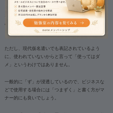
しかし、現在では「づ」は、ほとんど使われてい
ないのが実情で、これは政府が「昔の使い方は止
めて、新しく言葉を統一しましょう」と決めたか
らです。
ただし、現代仮名遣いでも表記されているよう
に、使われていないからと言って「使ってはダ
メ」というわけではありません。
一般的に「ず」が浸透しているので、ビジネスな
どで使用する場合には「つまずく」と書く方がマ
ナー的にも良いでしょう。