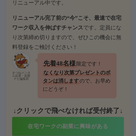
リニューアル中です。
リニューアル完了前の“今”こそ、最速で在宅
ワーク収入を伸ばすチャンス
です。定員にな
り次第締め切りますので、ぜひこの機会に無
料登録をご検討ください！
先着48名様
限定です！
なくなり次第プレゼントのボ
きつねメンタ
ル起業・副業
ナビ編集部
タンは消します
ので、お早め
にどうぞ！
↓クリックで飛べなければ受付終了↓
在宅ワークの副業に興味がある