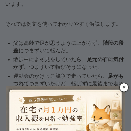
います。
それでは例文を使ってわかりやすく解説します。
父は高齢で足が思うように上がらず、
階段の段
差に
つまずいて転んだ。
散歩中によそ見をしていたら、
足元の石に気付
かず、
つまずいて転びそうになった。
運動会のかけっこ競争で走っていたら、
足がも
つれて
つまずいたけど、転ばずに最後まで走れ
×
た。
このように「つまづく」は、
表現をする対象が
「つま先が物に当たる」
ことが特徴です。