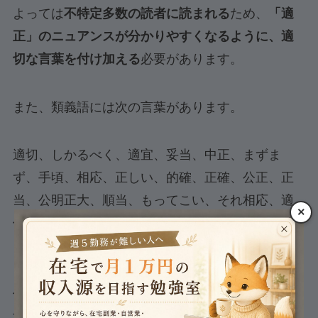
よっては
不特定多数の読者に読まれる
ため、
「適
正」のニュアンスが分かりやすくなるように、適
切な言葉を付け加える
必要があります。
また、類義語には次の言葉があります。
適切、しかるべく、適宜、妥当、中正、まずま
ず、手頃、相応、正しい、的確、正確、公正、正
当、公明正大、順当、もってこい、それ相応、適
×
任、適した、適度、分相応など
「適正」の使い方に困ったら、無理に「適正」を
使う必要はなく、類義語を使って読者に分かりや
すい文章さえ執筆できれば問題はありません。