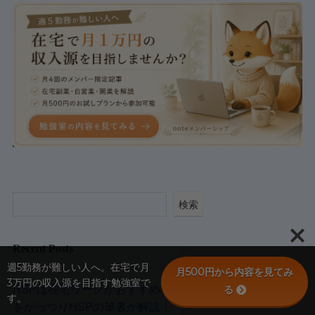
検索
Recent Posts
週5勤務が難しい人へ。在宅で月
月500円から内容を見てみ
3万円の収入源を目指す勉強室で
HSPは在宅ワークがおすすめな理由｜繊細な人の稼ぎ方
る
す。
をがっつりHSPの筆者が解説！