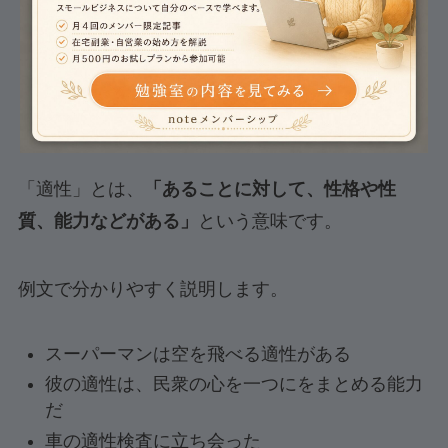
「適性」の意味と用法
「適性」とは、
「あることに対して、性格や性
質、能力などがある」
という意味です。
例文で分かりやすく説明します。
スーパーマンは空を飛べる適性がある
彼の適性は、民衆の心を一つにをまとめる能力
だ
車の適性検査に立ち会った