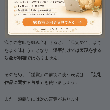
（ニ）美しさや、よさをよく味わう。
（引用サイト：
広辞苑無料検索 新明解国語辞
典
）
漢字の意味を組み合わせると、「見定めて、よさ
をよく味わう」となり、
漢字だけでは表現をする
対象が明確ではありません
。
そのため、「鑑賞」の前後に使う表現は、
「芸術
作品に関する言葉」
を使いましょう。
また、類義語には次の言葉があります。