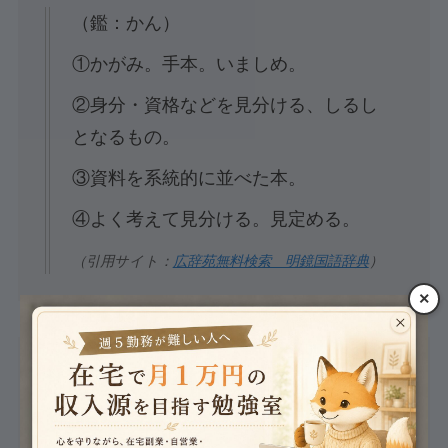
（鑑：かん）
①かがみ。手本。いましめ。
②身分・資格などを見分ける、しるし
となるもの。
③資料を系統的に並べた本。
④よく考えて見分ける。見定める。
（引用サイト：
広辞苑無料検索 明鏡国語辞典
）
×
（賞：しょう）
（一）ほめる。