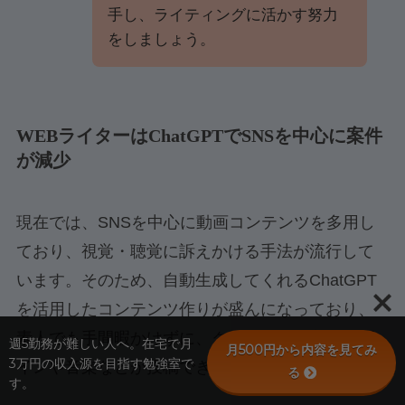
手し、ライティングに活かす努力
をしましょう。
WEBライターはChatGPTでSNSを中心に案件
が減少
現在では、SNSを中心に動画コンテンツを多用し
ており、視覚・聴覚に訴えかける手法が流行して
います。そのため、自動生成してくれるChatGPT
を活用したコンテンツ作りが盛んになっており、
素人でも手間暇かけずに、クオリティの高いデザ
週5勤務が難しい人へ。在宅で月
月500円から内容を見てみ
3万円の収入源を目指す勉強室で
インや音楽などが投稿できます。
る
す。