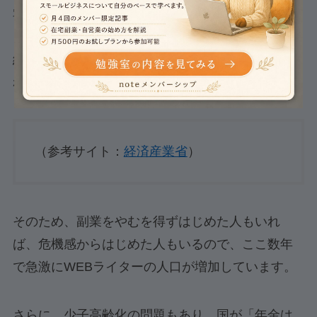
宅ワークやリモートワークを推奨する企業が増加
し、さらに、昨今の価格上昇のあおりを受けて、
経営が困難になり、規模の縮小や倒産に追い込ま
れている企業も少なくありません。
（参考サイト：
経済産業省
）
そのため、副業をやむを得ずはじめた人もいれ
ば、危機感からはじめた人もいるので、ここ数年
で急激にWEBライターの人口が増加しています。
さらに、少子高齢化の問題もあり、国が「年金は