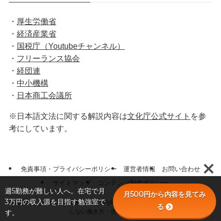
・
厚生労働省
・
経済産業省
・
国税庁（Youtubeチャンネル）
・
フリーランス協会
・
経団連
・
中小機構
・
日本商工会議所
※日本語文法に関する解説内容は
文化庁公式サイト
を参
考にしています。
免責事項・プライバシーポリシー
運営者情報
お問い合わせ
サイトマップ
コンテンツ制作ポリシー
週5勤務が難しい人へ。在宅で月
月500円から内容を見てみ
3万円の収入源を目指す勉強室で
©
2026｜きつねの休み場｜HSP・内向型・精神的に不調な人のための無理
る
す。
しない働き方・生き方メディア