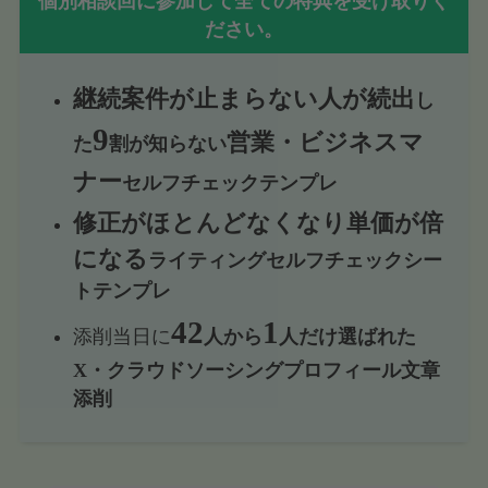
個別相談回に参加して全ての特典を受け取りく
ださい。
継続案件が止まらない人が続出
し
9
営業・ビジネスマ
た
割が知らない
ナー
セルフチェックテンプレ
修正がほとんどなくなり単価が倍
になる
ライティングセルフチェックシー
トテンプレ
42
1
添削当日に
人から
人だけ選ばれた
X・クラウドソーシングプロフィール文章
添削