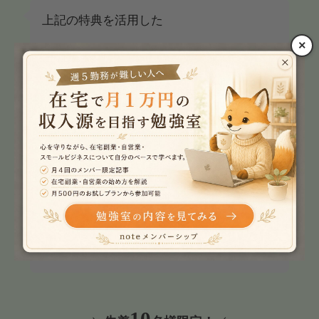
上記の特典を活用した
×
「
単発案件ではなく継続案件を獲得し
た！」
「副業WEBライターで月10万円達成し
た！」
「そのまま使って継続案件で発注者が褒め
られた！」
との声が続出しています。配布が終わり次
第、
お早めのお申し込みをおすすめしていま
す。
10